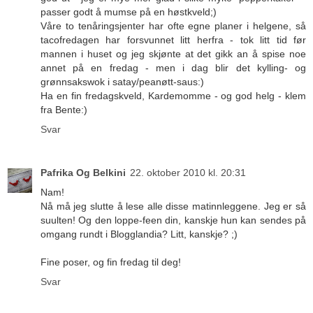
passer godt å mumse på en høstkveld;)
Våre to tenåringsjenter har ofte egne planer i helgene, så
tacofredagen har forsvunnet litt herfra - tok litt tid før
mannen i huset og jeg skjønte at det gikk an å spise noe
annet på en fredag - men i dag blir det kylling- og
grønnsakswok i satay/peanøtt-saus:)
Ha en fin fredagskveld, Kardemomme - og god helg - klem
fra Bente:)
Svar
Pafrika Og Belkini
22. oktober 2010 kl. 20:31
Nam!
Nå må jeg slutte å lese alle disse matinnleggene. Jeg er så
suulten! Og den loppe-feen din, kanskje hun kan sendes på
omgang rundt i Blogglandia? Litt, kanskje? ;)
Fine poser, og fin fredag til deg!
Svar