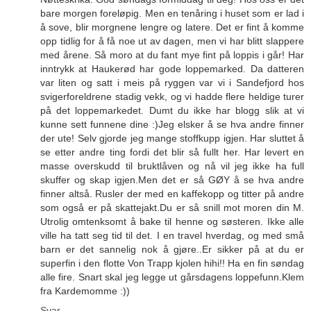
bare morgen foreløpig. Men en tenåring i huset som er lad i
å sove, blir morgnene lengre og latere. Det er fint å komme
opp tidlig for å få noe ut av dagen, men vi har blitt slappere
med årene. Så moro at du fant mye fint på loppis i går! Har
inntrykk at Haukerød har gode loppemarked. Da datteren
var liten og satt i meis på ryggen var vi i Sandefjord hos
svigerforeldrene stadig vekk, og vi hadde flere heldige turer
på det loppemarkedet. Dumt du ikke har blogg slik at vi
kunne sett funnene dine :)Jeg elsker å se hva andre finner
der ute! Selv gjorde jeg mange stoffkupp igjen. Har sluttet å
se etter andre ting fordi det blir så fullt her. Har levert en
masse overskudd til bruktlåven og nå vil jeg ikke ha full
skuffer og skap igjen.Men det er så GØY å se hva andre
finner altså. Rusler der med en kaffekopp og titter på andre
som også er på skattejakt.Du er så snill mot moren din M.
Utrolig omtenksomt å bake til henne og søsteren. Ikke alle
ville ha tatt seg tid til det. I en travel hverdag, og med små
barn er det sannelig nok å gjøre..Er sikker på at du er
superfin i den flotte Von Trapp kjolen hihi!! Ha en fin søndag
alle fire. Snart skal jeg legge ut gårsdagens loppefunn.Klem
fra Kardemomme :))
Svar