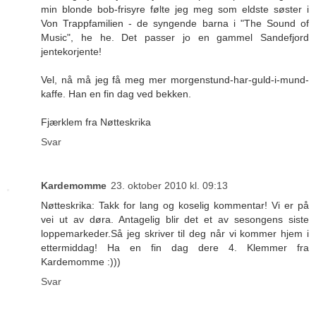
min blonde bob-frisyre følte jeg meg som eldste søster i
Von Trappfamilien - de syngende barna i "The Sound of
Music", he he. Det passer jo en gammel Sandefjord
jentekorjente!
Vel, nå må jeg få meg mer morgenstund-har-guld-i-mund-
kaffe. Han en fin dag ved bekken.
Fjærklem fra Nøtteskrika
Svar
Kardemomme
23. oktober 2010 kl. 09:13
Nøtteskrika: Takk for lang og koselig kommentar! Vi er på
vei ut av døra. Antagelig blir det et av sesongens siste
loppemarkeder.Så jeg skriver til deg når vi kommer hjem i
ettermiddag! Ha en fin dag dere 4. Klemmer fra
Kardemomme :)))
Svar