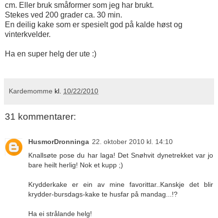
cm. Eller bruk småformer som jeg har brukt.
Stekes ved 200 grader ca. 30 min.
En deilig kake som er spesielt god på kalde høst og
vinterkvelder.
Ha en super helg der ute :)
Kardemomme
kl.
10/22/2010
31 kommentarer:
HusmorDronninga
22. oktober 2010 kl. 14:10
Knallsøte pose du har laga! Det Snøhvit dynetrekket var jo
bare heilt herlig! Nok et kupp ;)
Krydderkake er ein av mine favorittar..Kanskje det blir
krydder-bursdags-kake te husfar på mandag...!?
Ha ei strålande helg!